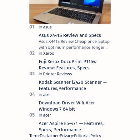
Asus X441S Review and Specs
Asus X441S Review Cheap price laptop
with optimum performance, longer
battery life, comes with premium
design, has a clear sound quality, 14
Fuji Xerox DocuPrint P115w
"i…
Review: Features, Specs
Kodak Scanner i2420 Scanner —
Features,Performance
Download Driver Wifi Acer
Windows 7 64 bit
Acer Aspire E5-471 — Features,
Specs, Performance
Term
Disclaimer
Privacy
Editorial Policy