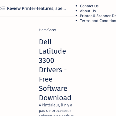
Contact Us
Review Printer-features, specs, performance, business use, etc
About Us
Printer & Scanner D
Terms and Conditio
Home
acer
Dell
Latitude
3300
Drivers -
Free
Software
Download
À l'intérieur, il n'y a
pas de processeur