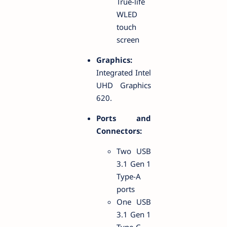
True-life
WLED
touch
screen
Graphics:
Integrated Intel
UHD Graphics
620.
Ports and
Connectors:
Two USB
3.1 Gen 1
Type-A
ports
One USB
3.1 Gen 1
Type-C